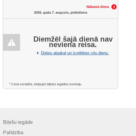
Nākamā diena
2026. gada 7. augusts, piektdiena
Diemžēl šajā dienā nav
neviena reisa.
Doties atpakaļ un izvēlēties citu dienu.
* Cena norādīta, iekļaujot biļetes iegādes komisiju
Biļešu iegāde
Palīdzība