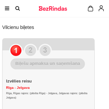
Vilcienu biļetes
Biļešu apmaksa un saņemšana
Izvēlies reisu
Rīga - Jelgava
Rīga, Rīgas rajons: (pilsēta Rīga) - Jelgava, Jelgavas rajons: (pilsēta
Jelgava)