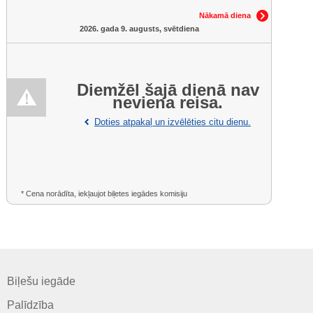
Nākamā diena
2026. gada 9. augusts, svētdiena
Diemžēl šajā dienā nav
neviena reisa.
Doties atpakaļ un izvēlēties citu dienu.
* Cena norādīta, iekļaujot biļetes iegādes komisiju
Biļešu iegāde
Palīdzība