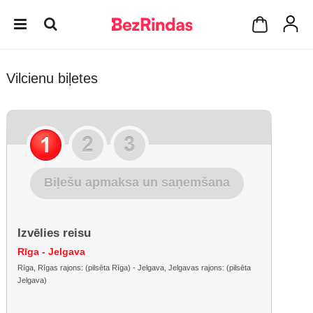
Vilcienu biļetes
Biļešu apmaksa un saņemšana
Izvēlies reisu
Rīga - Jelgava
Rīga, Rīgas rajons: (pilsēta Rīga) - Jelgava, Jelgavas rajons: (pilsēta
Jelgava)