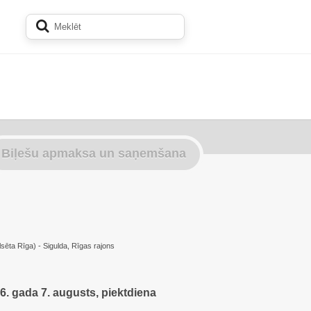
Biļešu apmaksa un saņemšana
lsēta Rīga) - Sigulda, Rīgas rajons
6. gada 7. augusts, piektdiena