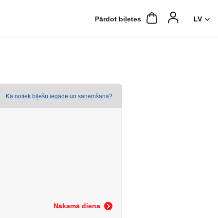
Pārdot biļetes
Kā notiek biļešu iegāde un saņemšana?
Nākamā diena