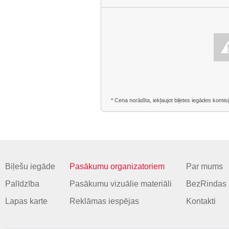
* Cena norādīta, iekļaujot biļetes iegādes komisi
Biļešu iegāde
Pasākumu organizatoriem
Par mums
Palīdzība
Pasākumu vizuālie materiāli
BezRindas 
Lapas karte
Reklāmas iespējas
Kontakti