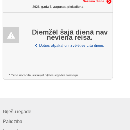
Nākamā diena
2026. gada 7. augusts, piektdiena
Diemžēl šajā dienā nav
neviena reisa.
Doties atpakaļ un izvēlēties citu dienu.
* Cena norādīta, iekļaujot biļetes iegādes komisiju
Biļešu iegāde
Palīdzība