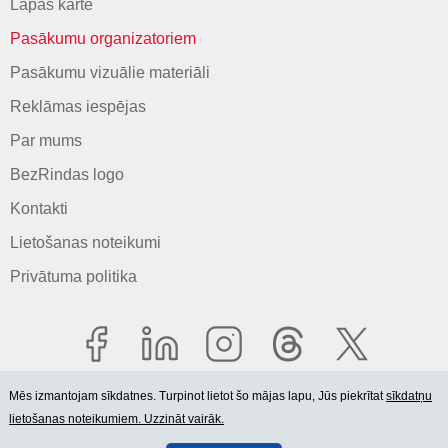
Lapas karte
Pasākumu organizatoriem
Pasākumu vizuālie materiāli
Reklāmas iespējas
Par mums
BezRindas logo
Kontakti
Lietošanas noteikumi
Privātuma politika
Mēs izmantojam sīkdatnes. Turpinot lietot šo mājas lapu, Jūs piekrītat
sīkdatņu
lietošanas noteikumiem. Uzzināt vairāk.
© 2006-2026 SIA "BEZRINDAS.LV".