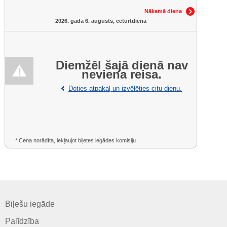
Nākamā diena
2026. gada 6. augusts, ceturtdiena
Diemžēl šajā dienā nav
neviena reisa.
Doties atpakaļ un izvēlēties citu dienu.
* Cena norādīta, iekļaujot biļetes iegādes komisiju
Biļešu iegāde
Palīdzība