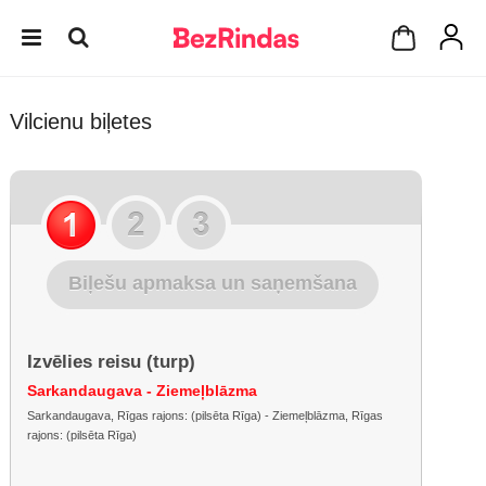
Vilcienu biļetes
Biļešu apmaksa un saņemšana
Izvēlies reisu (turp)
Sarkandaugava - Ziemeļblāzma
Sarkandaugava, Rīgas rajons: (pilsēta Rīga) - Ziemeļblāzma, Rīgas
rajons: (pilsēta Rīga)