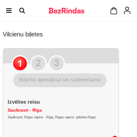
Vilcienu biļetes
Biļešu apmaksa un saņemšana
Izvēlies reisu
Saulkrasti - Rīga
Saulkrasti, Rīgas rajons - Rīga, Rīgas rajons: (pilsēta Rīga)