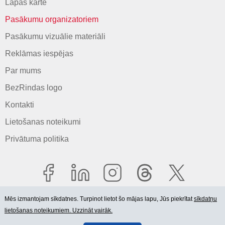
Lapas karte
Pasākumu organizatoriem
Pasākumu vizuālie materiāli
Reklāmas iespējas
Par mums
BezRindas logo
Kontakti
Lietošanas noteikumi
Privātuma politika
Mēs izmantojam sīkdatnes. Turpinot lietot šo mājas lapu, Jūs piekrītat
sīkdatņu
lietošanas noteikumiem. Uzzināt vairāk.
© 2006-2026 SIA "BEZRINDAS.LV".