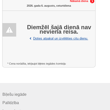
Nākamā diena
2026. gada 6. augusts, ceturtdiena
Diemžēl šajā dienā nav
neviena reisa.
Doties atpakaļ un izvēlēties citu dienu.
* Cena norādīta, iekļaujot biļetes iegādes komisiju
Biļešu iegāde
Palīdzība