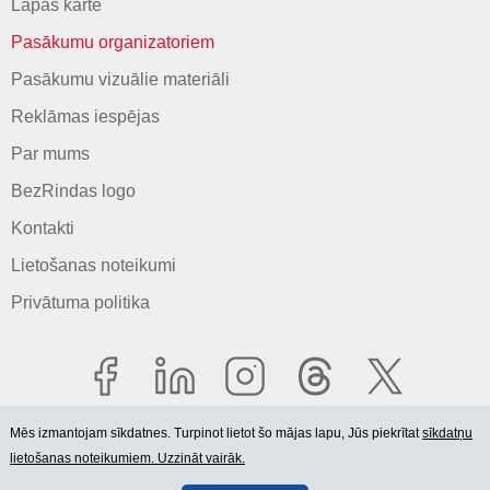
Lapas karte
Pasākumu organizatoriem
Pasākumu vizuālie materiāli
Reklāmas iespējas
Par mums
BezRindas logo
Kontakti
Lietošanas noteikumi
Privātuma politika
Mēs izmantojam sīkdatnes. Turpinot lietot šo mājas lapu, Jūs piekrītat
sīkdatņu
lietošanas noteikumiem. Uzzināt vairāk.
© 2006-2026 SIA "BEZRINDAS.LV".