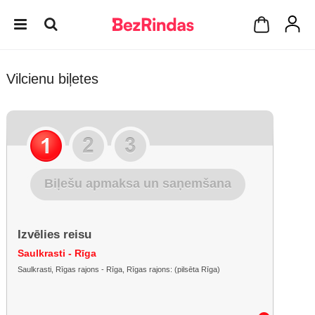
Vilcienu biļetes
Biļešu apmaksa un saņemšana
Izvēlies reisu
Saulkrasti - Rīga
Saulkrasti, Rīgas rajons - Rīga, Rīgas rajons: (pilsēta Rīga)