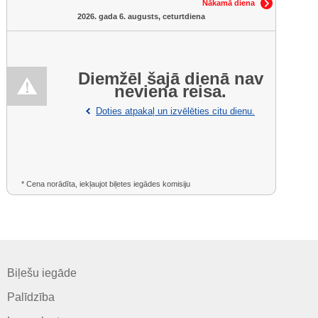
Nākamā diena
2026. gada 6. augusts, ceturtdiena
Diemžēl šajā dienā nav
neviena reisa.
Doties atpakaļ un izvēlēties citu dienu.
* Cena norādīta, iekļaujot biļetes iegādes komisiju
Biļešu iegāde
Palīdzība