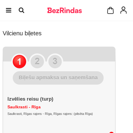
Vilcienu biļetes
Biļešu apmaksa un saņemšana
Izvēlies reisu (turp)
Saulkrasti - Rīga
Saulkrasti, Rīgas rajons - Rīga, Rīgas rajons: (pilsēta Rīga)