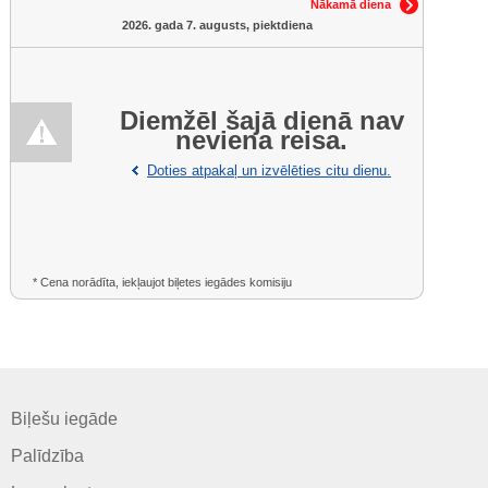
Nākamā diena
2026. gada 7. augusts, piektdiena
Diemžēl šajā dienā nav
neviena reisa.
Doties atpakaļ un izvēlēties citu dienu.
* Cena norādīta, iekļaujot biļetes iegādes komisiju
Biļešu iegāde
Palīdzība