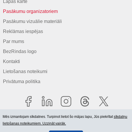
Lapas karte
Pasākumu organizatoriem
Pasākumu vizuālie materiāli
Reklāmas iespējas
Par mums
BezRindas logo
Kontakti
Lietošanas noteikumi
Privātuma politika
Mēs izmantojam sīkdatnes. Turpinot lietot šo mājas lapu, Jūs piekrītat
sīkdatņu
lietošanas noteikumiem. Uzzināt vairāk.
© 2006-2026 SIA "BEZRINDAS.LV".