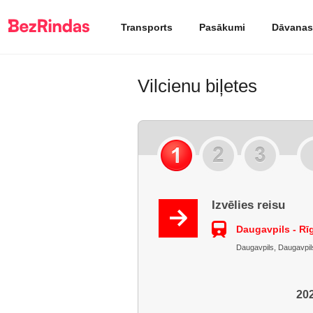
Transports
Pasākumi
Dāvanas
Vilcienu biļetes
Izvēlies reisu
Daugavpils - Rī
Daugavpils, Daugavpils
202