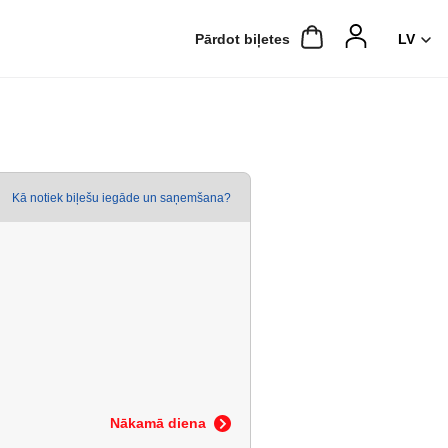
Pārdot biļetes
Kā notiek biļešu iegāde un saņemšana?
Nākamā diena