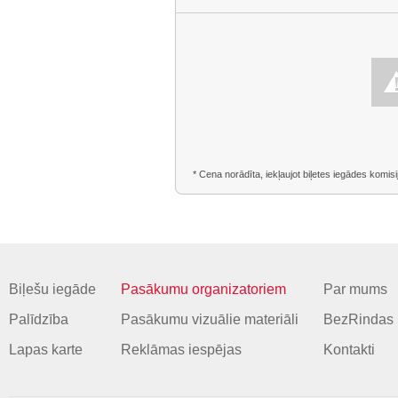
* Cena norādīta, iekļaujot biļetes iegādes komisi
Biļešu iegāde
Pasākumu organizatoriem
Par mums
Palīdzība
Pasākumu vizuālie materiāli
BezRindas 
Lapas karte
Reklāmas iespējas
Kontakti