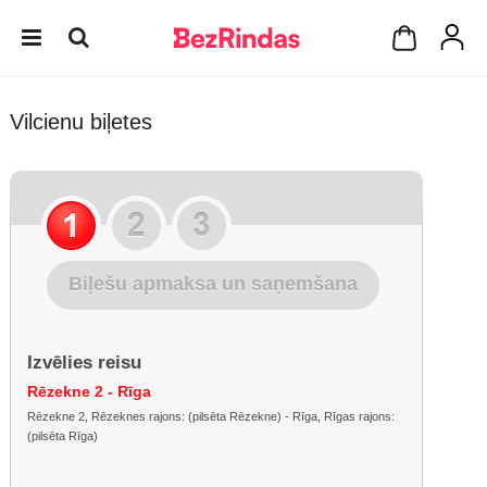
Vilcienu biļetes
Biļešu apmaksa un saņemšana
Izvēlies reisu
Rēzekne 2 - Rīga
Rēzekne 2, Rēzeknes rajons: (pilsēta Rēzekne) - Rīga, Rīgas rajons:
(pilsēta Rīga)