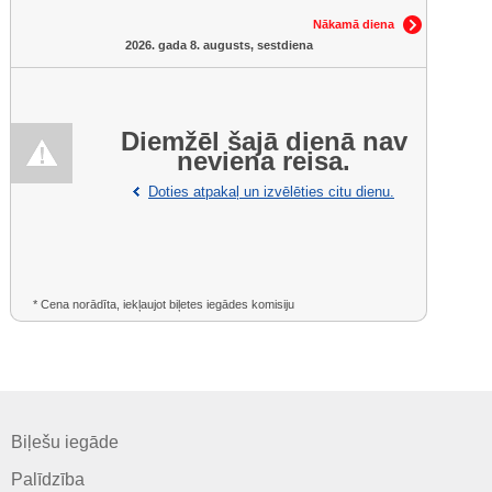
Nākamā diena
2026. gada 8. augusts, sestdiena
Diemžēl šajā dienā nav
neviena reisa.
Doties atpakaļ un izvēlēties citu dienu.
* Cena norādīta, iekļaujot biļetes iegādes komisiju
Biļešu iegāde
Palīdzība