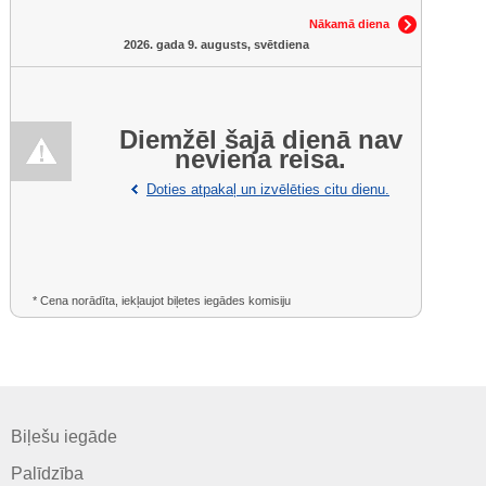
Nākamā diena
2026. gada 9. augusts, svētdiena
Diemžēl šajā dienā nav
neviena reisa.
Doties atpakaļ un izvēlēties citu dienu.
* Cena norādīta, iekļaujot biļetes iegādes komisiju
Biļešu iegāde
Palīdzība