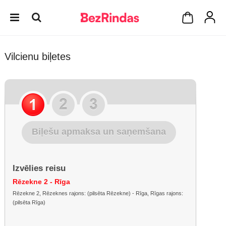
Vilcienu biļetes
Biļešu apmaksa un saņemšana
Izvēlies reisu
Rēzekne 2 - Rīga
Rēzekne 2, Rēzeknes rajons: (pilsēta Rēzekne) - Rīga, Rīgas rajons:
(pilsēta Rīga)