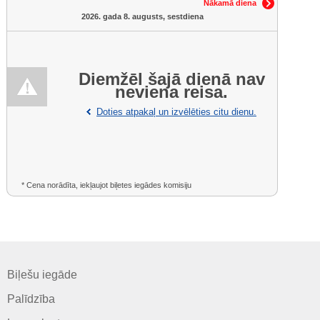
Nākamā diena
2026. gada 8. augusts, sestdiena
Diemžēl šajā dienā nav
neviena reisa.
Doties atpakaļ un izvēlēties citu dienu.
* Cena norādīta, iekļaujot biļetes iegādes komisiju
Biļešu iegāde
Palīdzība