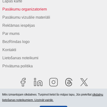
Lapas karte
Pasākumu organizatoriem
Pasākumu vizuālie materiāli
Reklāmas iespējas
Par mums
BezRindas logo
Kontakti
Lietošanas noteikumi
Privātuma politika
Mēs izmantojam sīkdatnes. Turpinot lietot šo mājas lapu, Jūs piekrītat
sīkdatņu
lietošanas noteikumiem. Uzzināt vairāk.
© 2006-2026 SIA "BEZRINDAS.LV".