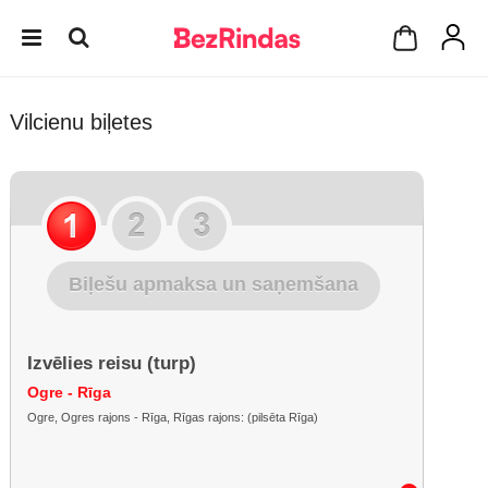
Vilcienu biļetes
Biļešu apmaksa un saņemšana
Izvēlies reisu (turp)
Ogre - Rīga
Ogre, Ogres rajons - Rīga, Rīgas rajons: (pilsēta Rīga)