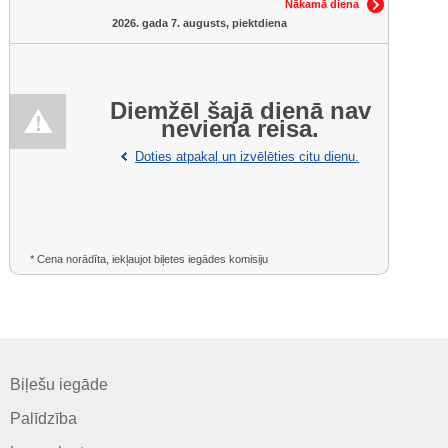
Nākamā diena
2026. gada 7. augusts, piektdiena
Diemžēl šajā dienā nav
neviena reisa.
Doties atpakaļ un izvēlēties citu dienu.
* Cena norādīta, iekļaujot biļetes iegādes komisiju
Biļešu iegāde
Palīdzība