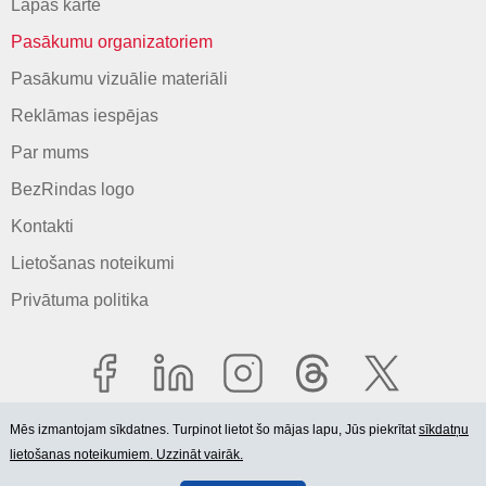
Lapas karte
Pasākumu organizatoriem
Pasākumu vizuālie materiāli
Reklāmas iespējas
Par mums
BezRindas logo
Kontakti
Lietošanas noteikumi
Privātuma politika
Mēs izmantojam sīkdatnes. Turpinot lietot šo mājas lapu, Jūs piekrītat
sīkdatņu
lietošanas noteikumiem. Uzzināt vairāk.
© 2006-2026 SIA "BEZRINDAS.LV".