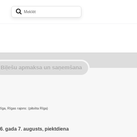
Biļešu apmaksa un saņemšana
īga, Rīgas rajons: (pilsēta Rīga)
6. gada 7. augusts, piektdiena