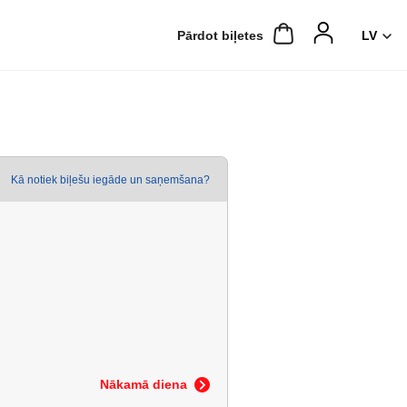
Pārdot biļetes
Kā notiek biļešu iegāde un saņemšana?
Nākamā diena