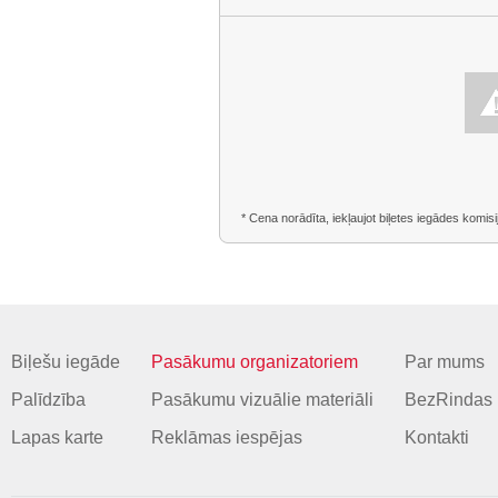
* Cena norādīta, iekļaujot biļetes iegādes komisi
Biļešu iegāde
Pasākumu organizatoriem
Par mums
Palīdzība
Pasākumu vizuālie materiāli
BezRindas 
Lapas karte
Reklāmas iespējas
Kontakti