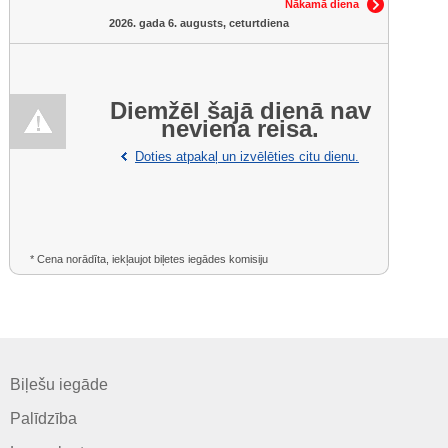
Nākamā diena
2026. gada 6. augusts, ceturtdiena
Diemžēl šajā dienā nav
neviena reisa.
Doties atpakaļ un izvēlēties citu dienu.
* Cena norādīta, iekļaujot biļetes iegādes komisiju
Biļešu iegāde
Palīdzība