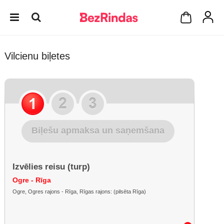
Vilcienu biļetes
Biļešu apmaksa un saņemšana
Izvēlies reisu (turp)
Ogre - Rīga
Ogre, Ogres rajons - Rīga, Rīgas rajons: (pilsēta Rīga)