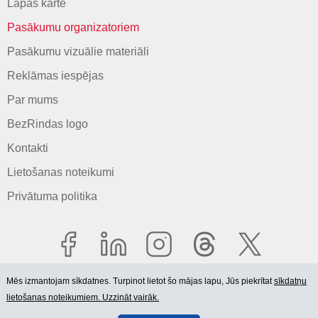
Lapas karte
Pasākumu organizatoriem
Pasākumu vizuālie materiāli
Reklāmas iespējas
Par mums
BezRindas logo
Kontakti
Lietošanas noteikumi
Privātuma politika
Mēs izmantojam sīkdatnes. Turpinot lietot šo mājas lapu, Jūs piekrītat
sīkdatņu
lietošanas noteikumiem. Uzzināt vairāk.
© 2006-2026 SIA "BEZRINDAS.LV".