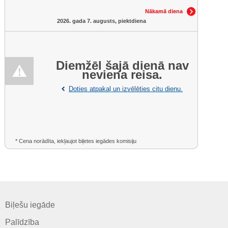
Nākamā diena
2026. gada 7. augusts, piektdiena
Diemžēl šajā dienā nav
neviena reisa.
Doties atpakaļ un izvēlēties citu dienu.
* Cena norādīta, iekļaujot biļetes iegādes komisiju
Biļešu iegāde
Palīdzība