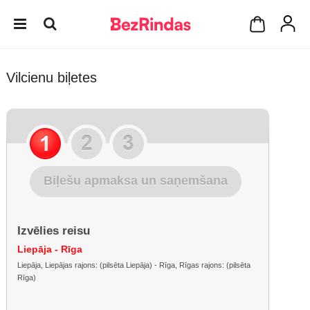
Vilcienu biļetes
Biļešu apmaksa un saņemšana
Izvēlies reisu
Liepāja - Rīga
Liepāja, Liepājas rajons: (pilsēta Liepāja) - Rīga, Rīgas rajons: (pilsēta
Rīga)