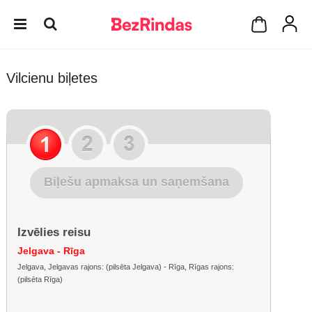
Vilcienu biļetes
Biļešu apmaksa un saņemšana
Izvēlies reisu
Jelgava - Rīga
Jelgava, Jelgavas rajons: (pilsēta Jelgava) - Rīga, Rīgas rajons:
(pilsēta Rīga)