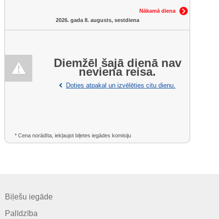
Nākamā diena
2026. gada 8. augusts, sestdiena
Diemžēl šajā dienā nav
neviena reisa.
Doties atpakaļ un izvēlēties citu dienu.
* Cena norādīta, iekļaujot biļetes iegādes komisiju
Biļešu iegāde
Palīdzība