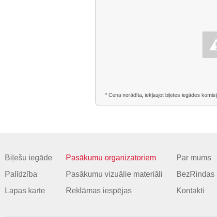
* Cena norādīta, iekļaujot biļetes iegādes komisi
Biļešu iegāde
Pasākumu organizatoriem
Par mums
Palīdzība
Pasākumu vizuālie materiāli
BezRindas 
Lapas karte
Reklāmas iespējas
Kontakti