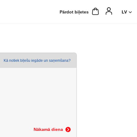
Pārdot biļetes
Kā notiek biļešu iegāde un saņemšana?
Nākamā diena