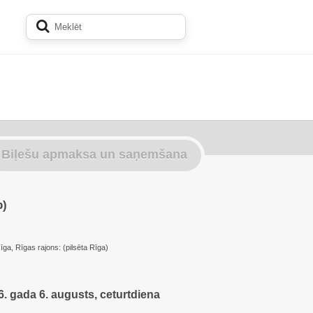
Biļešu apmaksa un saņemšana
p)
īga, Rīgas rajons: (pilsēta Rīga)
. gada 6. augusts, ceturtdiena