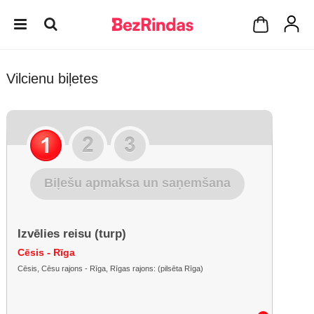
Vilcienu biļetes
Biļešu apmaksa un saņemšana
Izvēlies reisu (turp)
Cēsis - Rīga
Cēsis, Cēsu rajons - Rīga, Rīgas rajons: (pilsēta Rīga)