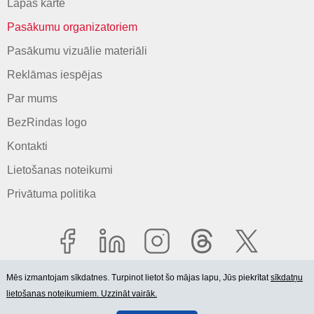
Lapas karte
Pasākumu organizatoriem
Pasākumu vizuālie materiāli
Reklāmas iespējas
Par mums
BezRindas logo
Kontakti
Lietošanas noteikumi
Privātuma politika
Mēs izmantojam sīkdatnes. Turpinot lietot šo mājas lapu, Jūs piekrītat
sīkdatņu
lietošanas noteikumiem. Uzzināt vairāk.
© 2006-2026 SIA "BEZRINDAS.LV".