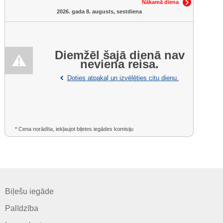
Nākamā diena
2026. gada 8. augusts, sestdiena
Diemžēl šajā dienā nav
neviena reisa.
Doties atpakaļ un izvēlēties citu dienu.
* Cena norādīta, iekļaujot biļetes iegādes komisiju
Biļešu iegāde
Palīdzība