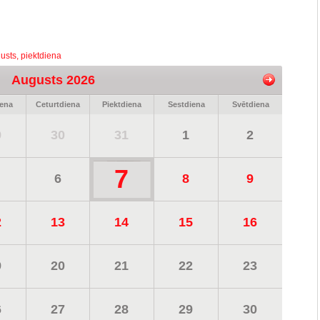
usts, piektdiena
Augusts 2026
iena
Ceturtdiena
Piektdiena
Sestdiena
Svētdiena
9
30
31
1
2
7
6
8
9
2
13
14
15
16
9
20
21
22
23
6
27
28
29
30