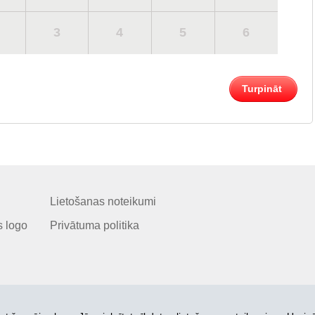
3
4
5
6
Turpināt
Lietošanas noteikumi
 logo
Privātuma politika