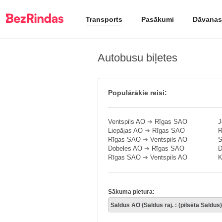
Transports
Pasākumi
Dāvanas
Autobusu biļetes
Populārākie reisi:
Ventspils AO
➔
Rīgas SAO
J
Liepājas AO
➔
Rīgas SAO
R
Rīgas SAO
➔
Ventspils AO
S
Dobeles AO
➔
Rīgas SAO
D
Rīgas SAO
➔
Ventspils AO
K
Sākuma pietura: