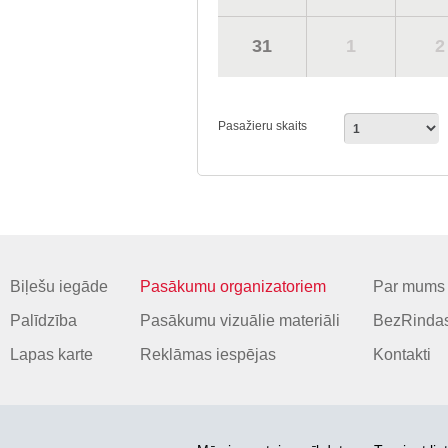
31
1
2
Pasažieru skaits
Biļešu iegāde
Pasākumu organizatoriem
Par mums
Palīdzība
Pasākumu vizuālie materiāli
BezRindas
Lapas karte
Reklāmas iespējas
Kontakti