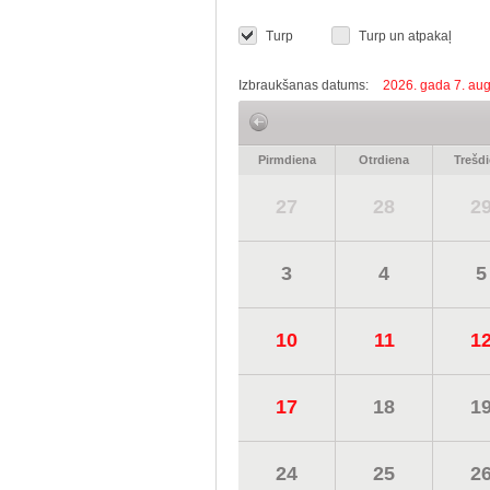
Turp
Turp un atpakaļ
Izbraukšanas datums:
2026. gada 7. aug
Pirmdiena
Otrdiena
Trešd
27
28
2
3
4
5
10
11
1
17
18
1
24
25
2