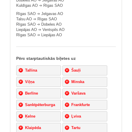
Dobeles AO
➔
Jelgavas AO
Kuldīgas AO
➔
Rīgas SAO
Rīgas SAO
➔
Jelgavas AO
Talsu AO
➔
Rīgas SAO
Rīgas SAO
➔
Dobeles AO
Liepājas AO
➔
Ventspils AO
Rīgas SAO
➔
Liepājas AO
Pērc starptautiskās biļetes uz
Tallina
Šauļi
Viļņa
Minska
Berlīne
Varšava
Sanktpēterburga
Frankfurte
Ķelne
Ļviva
Klaipēda
Tartu