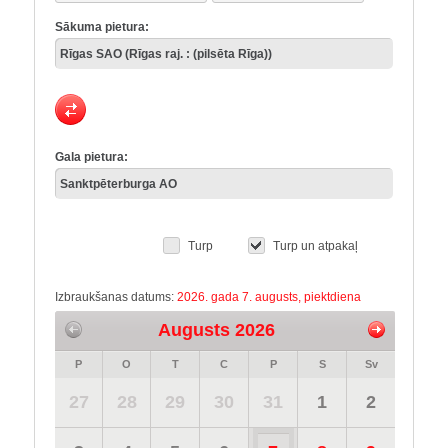
Sākuma pietura:
Gala pietura:
Turp
Turp un atpakaļ
Izbraukšanas datums:
2026. gada 7. augusts, piektdiena
Augusts 2026
P
O
T
C
P
S
Sv
27
28
29
30
31
1
2