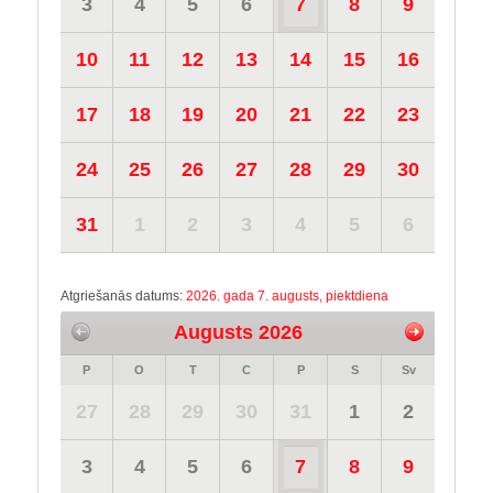
3
4
5
6
7
8
9
10
11
12
13
14
15
16
17
18
19
20
21
22
23
24
25
26
27
28
29
30
31
1
2
3
4
5
6
Atgriešanās datums:
2026. gada 7. augusts, piektdiena
Augusts 2026
P
O
T
C
P
S
Sv
27
28
29
30
31
1
2
3
4
5
6
7
8
9