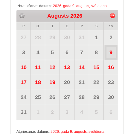
Izbraukšanas datums:
2026. gada 9. augusts, svētdiena
Augusts 2026
P
O
T
C
P
S
Sv
27
28
29
30
31
1
2
3
4
5
6
7
8
9
10
11
12
13
14
15
16
17
18
19
20
21
22
23
24
25
26
27
28
29
30
31
1
2
3
4
5
6
Atgriešanās datums:
2026. gada 9. augusts, svētdiena