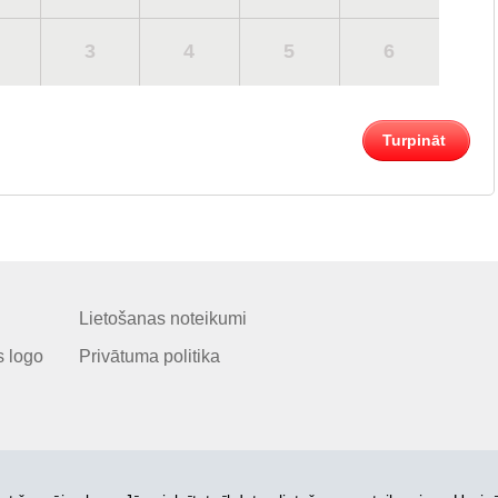
3
4
5
6
Turpināt
Lietošanas noteikumi
 logo
Privātuma politika