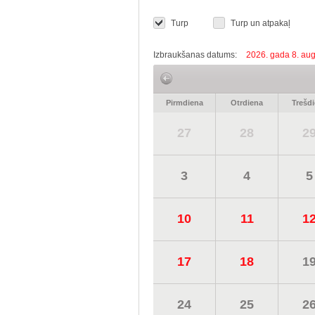
Turp
Turp un atpakaļ
Izbraukšanas datums:
2026. gada 8. aug
Pirmdiena
Otrdiena
Trešd
27
28
2
3
4
5
10
11
1
17
18
1
24
25
2