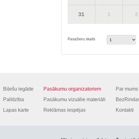
31
1
2
Pasažieru skaits
Biļešu iegāde
Pasākumu organizatoriem
Par mums
Palīdzība
Pasākumu vizuālie materiāli
BezRindas
Lapas karte
Reklāmas iespējas
Kontakti