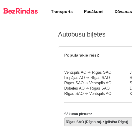
Transports
Pasākumi
Dāvanas
Autobusu biļetes
Populārākie reisi:
Ventspils AO
➔
Rīgas SAO
J
Liepājas AO
➔
Rīgas SAO
R
Rīgas SAO
➔
Ventspils AO
S
Dobeles AO
➔
Rīgas SAO
D
Rīgas SAO
➔
Ventspils AO
K
Sākuma pietura: