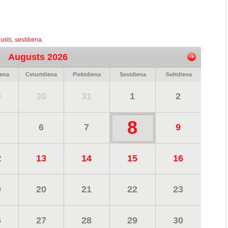
usts, sestdiena
Augusts 2026
iena
Ceturtdiena
Piektdiena
Sestdiena
Svētdiena
9
30
31
1
2
8
6
7
9
2
13
14
15
16
9
20
21
22
23
6
27
28
29
30