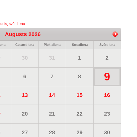
usts, svētdiena
Augusts 2026
iena
Ceturtdiena
Piektdiena
Sestdiena
Svētdiena
9
30
31
1
2
9
6
7
8
2
13
14
15
16
9
20
21
22
23
6
27
28
29
30