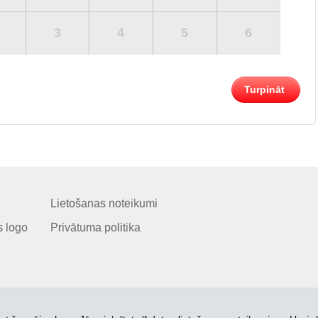
3
4
5
6
Turpināt
Lietošanas noteikumi
 logo
Privātuma politika