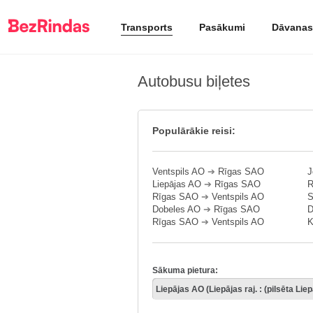
Transports
Pasākumi
Dāvanas
Autobusu biļetes
Populārākie reisi:
Ventspils AO
➔
Rīgas SAO
J
Liepājas AO
➔
Rīgas SAO
R
Rīgas SAO
➔
Ventspils AO
S
Dobeles AO
➔
Rīgas SAO
D
Rīgas SAO
➔
Ventspils AO
K
Sākuma pietura: