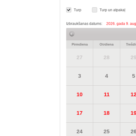
Turp
Turp un atpakaļ
Izbraukšanas datums:
2026. gada 9. aug
Pirmdiena
Otrdiena
Trešd
27
28
2
3
4
5
10
11
1
17
18
1
24
25
2