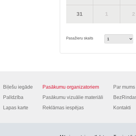
31
1
2
Pasažieru skaits
Biļešu iegāde
Pasākumu organizatoriem
Par mums
Palīdzība
Pasākumu vizuālie materiāli
BezRindas
Lapas karte
Reklāmas iespējas
Kontakti