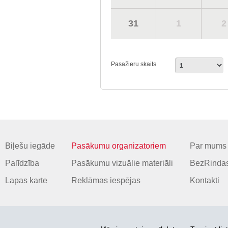
31
1
2
Pasažieru skaits
Biļešu iegāde
Pasākumu organizatoriem
Par mums
Palīdzība
Pasākumu vizuālie materiāli
BezRindas
Lapas karte
Reklāmas iespējas
Kontakti