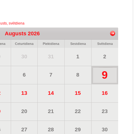
usts, svētdiena
Augusts 2026
iena
Ceturtdiena
Piektdiena
Sestdiena
Svētdiena
9
30
31
1
2
9
6
7
8
2
13
14
15
16
9
20
21
22
23
6
27
28
29
30