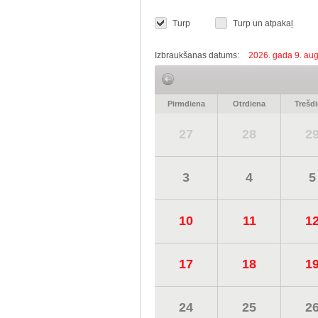
Turp
Turp un atpakaļ
Izbraukšanas datums:
2026. gada 9. aug
Pirmdiena
Otrdiena
Trešd
27
28
2
3
4
5
10
11
1
17
18
1
24
25
2