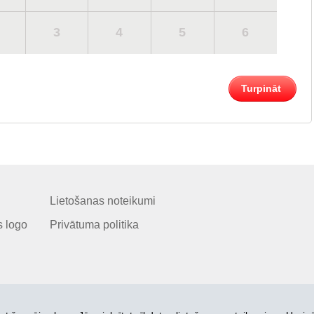
3
4
5
6
Turpināt
Lietošanas noteikumi
 logo
Privātuma politika