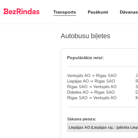
Transports
Pasākumi
Dāvanas
Autobusu biļetes
Populārākie reisi:
Ventspils AO
➔
Rīgas SAO
J
Liepājas AO
➔
Rīgas SAO
R
Rīgas SAO
➔
Ventspils AO
S
Dobeles AO
➔
Rīgas SAO
D
Rīgas SAO
➔
Ventspils AO
K
Sākuma pietura: