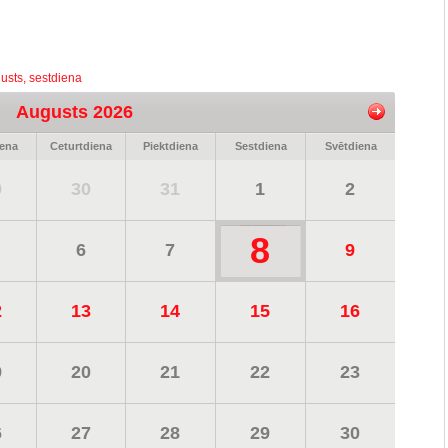
usts, sestdiena
Augusts 2026
iena
Ceturtdiena
Piektdiena
Sestdiena
Svētdiena
9
30
31
1
2
8
6
7
9
2
13
14
15
16
9
20
21
22
23
6
27
28
29
30