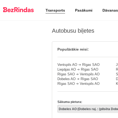
Transports
Pasākumi
Dāvanas
Autobusu biļetes
Populārākie reisi:
Ventspils AO
➔
Rīgas SAO
J
Liepājas AO
➔
Rīgas SAO
R
Rīgas SAO
➔
Ventspils AO
S
Dobeles AO
➔
Rīgas SAO
D
Rīgas SAO
➔
Ventspils AO
K
Sākuma pietura: