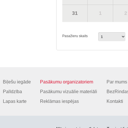
31
1
2
Pasažieru skaits
Biļešu iegāde
Pasākumu organizatoriem
Par mums
Palīdzība
Pasākumu vizuālie materiāli
BezRindas
Lapas karte
Reklāmas iespējas
Kontakti