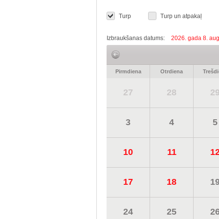
Turp
Turp un atpakaļ
Izbraukšanas datums:
2026. gada 8. aug
Pirmdiena
Otrdiena
Trešd
27
28
2
3
4
5
10
11
1
17
18
1
24
25
2