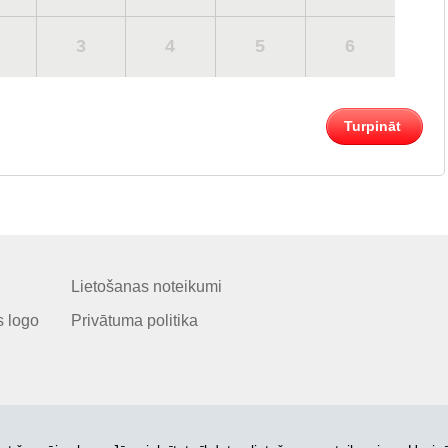
3
4
5
6
Turpināt
Lietošanas noteikumi
 logo
Privātuma politika