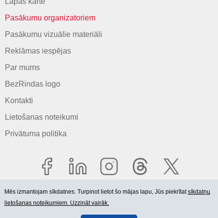
Lapas karte
Pasākumu organizatoriem
Pasākumu vizuālie materiāli
Reklāmas iespējas
Par mums
BezRindas logo
Kontakti
Lietošanas noteikumi
Privātuma politika
Mēs izmantojam sīkdatnes. Turpinot lietot šo mājas lapu, Jūs piekrītat
sīkdatņu
lietošanas noteikumiem. Uzzināt vairāk.
© 2006-2026 SIA "BEZRINDAS.LV".