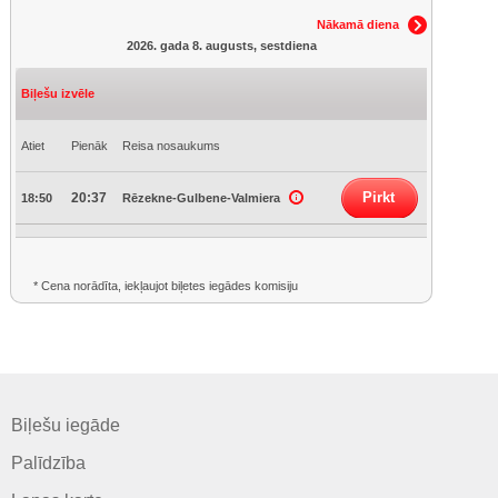
Nākamā diena
2026. gada 8. augusts, sestdiena
Biļešu izvēle
Atiet
Pienāk
Reisa nosaukums
Pirkt
20:37
18:50
Rēzekne-Gulbene-Valmiera
* Cena norādīta, iekļaujot biļetes iegādes komisiju
Biļešu iegāde
Palīdzība