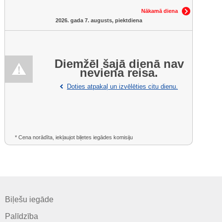
Nākamā diena
2026. gada 7. augusts, piektdiena
Diemžēl šajā dienā nav
neviena reisa.
Doties atpakaļ un izvēlēties citu dienu.
* Cena norādīta, iekļaujot biļetes iegādes komisiju
Biļešu iegāde
Palīdzība