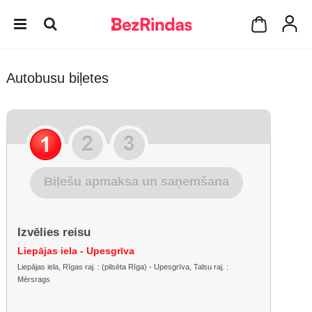
Autobusu biļetes
Biļešu apmaksa un saņemšana
Izvēlies reisu
Liepājas iela - Upesgrīva
Liepājas iela, Rīgas raj. : (pilsēta Rīga) - Upesgrīva, Talsu raj. :
Mērsrags