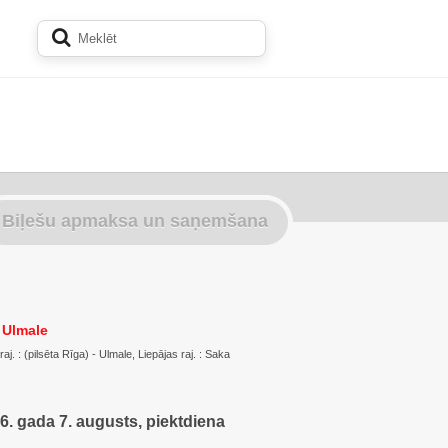
Biļešu apmaksa un saņemšana
- Ulmale
raj. : (pilsēta Rīga) - Ulmale, Liepājas raj. : Saka
6. gada 7. augusts, piektdiena