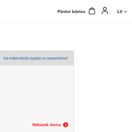
Pārdot biļetes
Kā notiek biļešu iegāde un saņemšana?
Nākamā diena