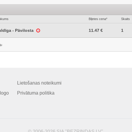
ukums
Biļetes cena*
Skaits
uldīga - Pāvilosta
11.47 €
1
ju
Lietošanas noteikumi
logo
Privātuma politika
© 2006-2026 SIA "BEZRINDAS.LV".