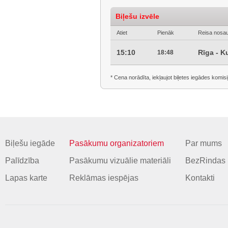
Biļešu izvēle
Atiet
Pienāk
Reisa nosa
15:10
Rīga - K
18:48
* Cena norādīta, iekļaujot biļetes iegādes komisi
Biļešu iegāde
Pasākumu organizatoriem
Par mums
Palīdzība
Pasākumu vizuālie materiāli
BezRindas 
Lapas karte
Reklāmas iespējas
Kontakti