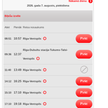
Nākamā diena
2026. gada 7. augusts, piektdiena
Biļešu izvēle
Atiet
Pienāk
Reisa nosaukums
Pirkt
10:57
08:51
Rīga-Ventspils
Rīga-Dubultu stacija-Tukums-Talsi-
Pirkt
12:37
09:36
Ventspils
13:49
11:40
Rīga-Ventspils
Pirkt
16:25
14:12
Rīga-Ventspils
Pirkt
17:10
15:10
Rīga-Ventspils
Pirkt
19:18
17:10
Rīga-Ventspils