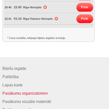
Pirkt
22:45
20:40
Rīga-Ventspils
Pirkt
01:10
22:41
Rīga-Tukums-Ventspils
* Cena norādīta, iekļaujot biļetes iegādes komisiju
Biļešu iegāde
Palīdzība
Lapas karte
Pasākumu organizatoriem
Pasākumu vizuālie materiāli