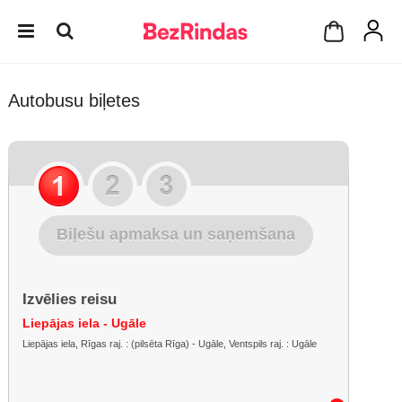
Autobusu biļetes
Biļešu apmaksa un saņemšana
Izvēlies reisu
Liepājas iela - Ugāle
Liepājas iela, Rīgas raj. : (pilsēta Rīga) - Ugāle, Ventspils raj. : Ugāle