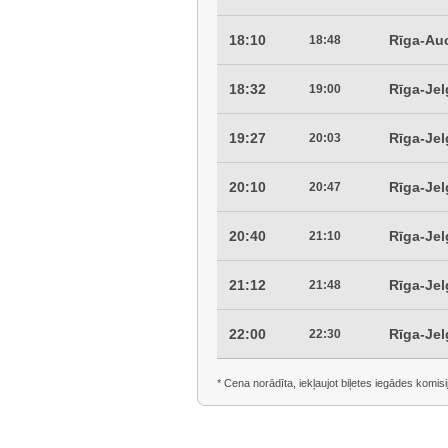
18:10
Rīga-Au
18:48
18:32
Rīga-Je
19:00
19:27
Rīga-Je
20:03
20:10
Rīga-Je
20:47
20:40
Rīga-Je
21:10
21:12
Rīga-Je
21:48
22:00
Rīga-Je
22:30
* Cena norādīta, iekļaujot biļetes iegādes komisi