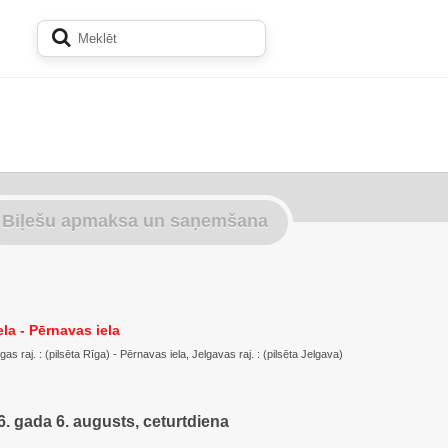
Biļešu apmaksa un saņemšana
la - Pērnavas iela
as raj. : (pilsēta Rīga) - Pērnavas iela, Jelgavas raj. : (pilsēta Jelgava)
. gada 6. augusts, ceturtdiena