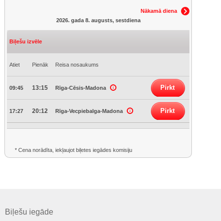
Nākamā diena
2026. gada 8. augusts, sestdiena
Biļešu izvēle
Atiet
Pienāk
Reisa nosaukums
Pirkt
13:15
09:45
Rīga-Cēsis-Madona
Pirkt
20:12
17:27
Rīga-Vecpiebalga-Madona
* Cena norādīta, iekļaujot biļetes iegādes komisiju
Biļešu iegāde