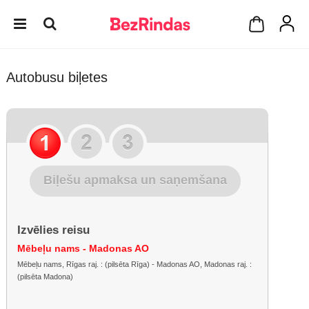
Autobusu biļetes
Biļešu apmaksa un saņemšana
Izvēlies reisu
Mēbeļu nams - Madonas AO
Mēbeļu nams, Rīgas raj. : (pilsēta Rīga) - Madonas AO, Madonas raj. :
(pilsēta Madona)