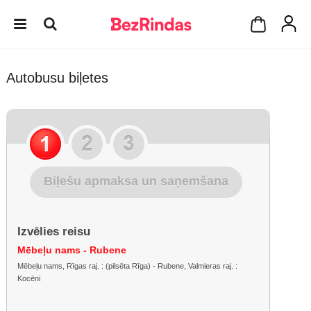
Autobusu biļetes
Biļešu apmaksa un saņemšana
Izvēlies reisu
Mēbeļu nams - Rubene
Mēbeļu nams, Rīgas raj. : (pilsēta Rīga) - Rubene, Valmieras raj. :
Kocēni