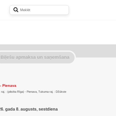
Biļešu apmaksa un saņemšana
 - Pienava
s raj. : (pilsēta Rīga) - Pienava, Tukuma raj. : Džūkste
6. gada 8. augusts, sestdiena