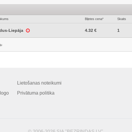
ukums
Biļetes cena*
Skaits
ldus-Liepāja
4.32 €
1
ju
Lietošanas noteikumi
logo
Privātuma politika
© 2006-2026 SIA "BEZRINDAS.LV".