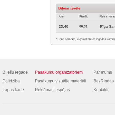
Biļešu izvēle
Atiet
Pienāk
Reisa nosa
23:40
Rīga-Sa
00:31
* Cena norādīta, iekļaujot biļetes iegādes komisi
Biļešu iegāde
Pasākumu organizatoriem
Par mums
Palīdzība
Pasākumu vizuālie materiāli
BezRindas 
Lapas karte
Reklāmas iespējas
Kontakti