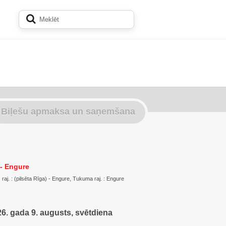
Biļešu apmaksa un saņemšana
 - Engure
s raj. : (pilsēta Rīga) - Engure, Tukuma raj. : Engure
6. gada 9. augusts, svētdiena