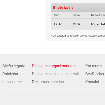
Biļešu izvēle
Atiet
Pienāk
Reisa nosa
17:46
Rīga-Dub
19:06
* Cena norādīta, iekļaujot biļetes iegādes komisi
Biļešu iegāde
Pasākumu organizatoriem
Par mums
Palīdzība
Pasākumu vizuālie materiāli
BezRindas 
Lapas karte
Reklāmas iespējas
Kontakti