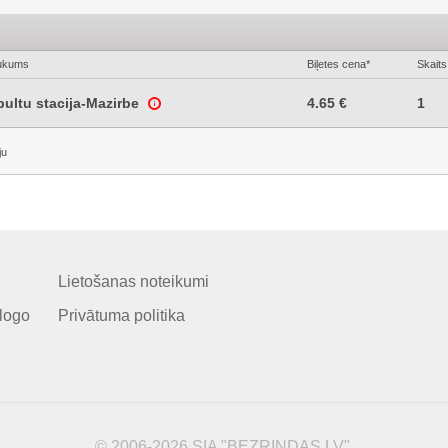
ukums
Biļetes cena*
Skaits
ultu stacija-Mazirbe
4.65 €
1
ju
Lietošanas noteikumi
logo
Privātuma politika
© 2006-2026 SIA "BEZRINDAS.LV".