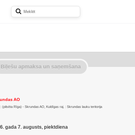
Biļešu apmaksa un saņemšana
krundas AO
. : (pilsēta Rīga) - Skrundas AO, Kuldīgas raj. : Skrundas lauku teritorija
6. gada 7. augusts, piektdiena