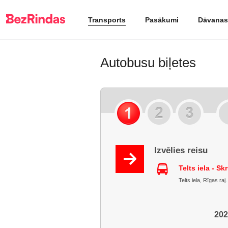
Transports
Pasākumi
Dāvanas
Autobusu biļetes
Izvēlies reisu
Telts iela - S
Telts iela, Rīgas raj
202