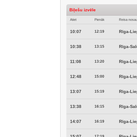
Biļešu izvēle
Atiet
Pienāk
Reisa nosa
10:07
Rīga-Li
12:19
10:38
Rīga-Sa
13:15
11:08
Rīga-Li
13:20
12:48
Rīga-Li
15:00
13:07
Rīga-Li
15:19
13:38
Rīga-Sa
16:15
14:07
Rīga-Li
16:19
15:07
Rīga-Li
17:19