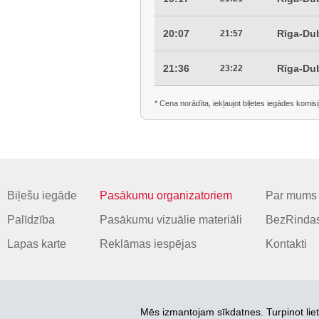
20:07
Rīga-Dub
21:57
21:36
Rīga-Dub
23:22
* Cena norādīta, iekļaujot biļetes iegādes komisi
Biļešu iegāde
Pasākumu organizatoriem
Par mums
Palīdzība
Pasākumu vizuālie materiāli
BezRindas
Lapas karte
Reklāmas iespējas
Kontakti
Mēs izmantojam sīkdatnes. Turpinot liet