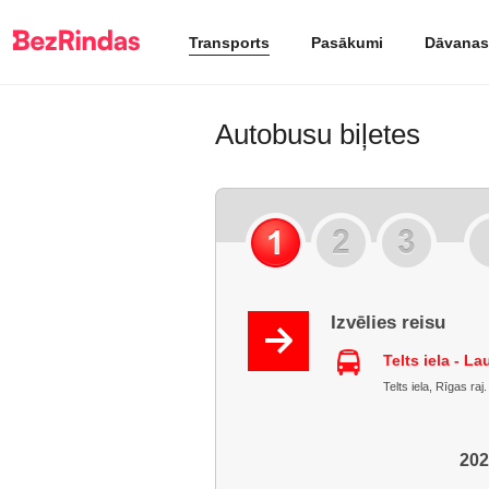
Transports
Pasākumi
Dāvanas
Autobusu biļetes
Izvēlies reisu
Telts iela - L
Telts iela, Rīgas raj
202