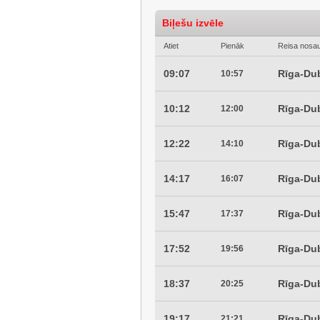
Biļešu izvēle
Atiet
Pienāk
Reisa nosa
09:07
Rīga-Dub
10:57
10:12
Rīga-Dub
12:00
12:22
Rīga-Dub
14:10
14:17
Rīga-Dub
16:07
15:47
Rīga-Dub
17:37
17:52
Rīga-Dub
19:56
18:37
Rīga-Dub
20:25
19:17
Rīga-Dub
21:21