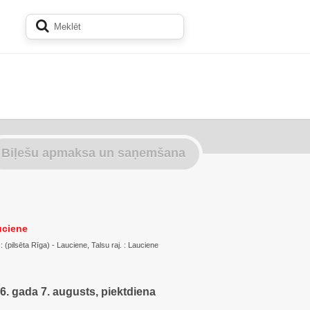
Biļešu apmaksa un saņemšana
auciene
. : (pilsēta Rīga) - Lauciene, Talsu raj. : Lauciene
6. gada 7. augusts, piektdiena