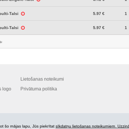
ulti-Talsi
5.97 €
1
ulti-Talsi
5.97 €
1
ju
Lietošanas noteikumi
 logo
Privātuma politika
ot šo mājas lapu, Jūs piekrītat
sīkdatņu lietošanas noteikumiem. Uzzinā
© 2006-2026 SIA "BEZRINDAS.LV".