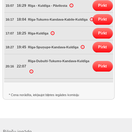
Pirkt
16:29
15:07
Rīga - Kuldīga - Pāvilosta
Pirkt
18:04
16:17
Rīga-Tukums-Kandava-Kabile-Kuldīga
Pirkt
18:25
17:07
Rīga-Kuldīga
Pirkt
19:45
18:27
Rīga-Spuņupe-Kandava-Kuldīga
Rīga-Dubulti-Tukums-Kandava-Kuldīga
Pirkt
22:07
20:16
* Cena norādīta, iekļaujot biļetes iegādes komisiju
Biļešu iegāde