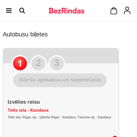
Autobusu biļetes
Biļešu apmaksa un saņemšana
Izvēlies reisu
Telts iela - Kandava
Telts iela, Rīgas raj. : (pilsēta Rīga) - Kandava, Tukuma raj. : Kandava