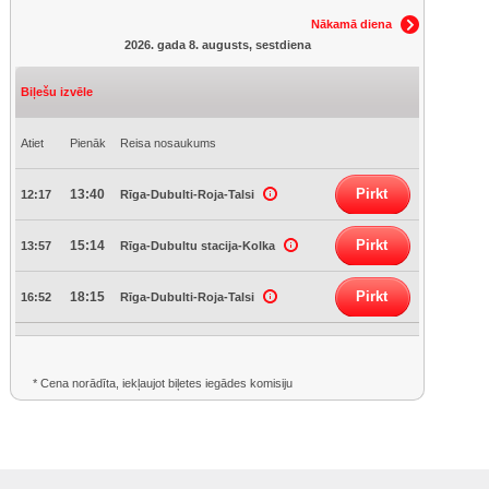
Nākamā diena
2026. gada 8. augusts, sestdiena
Biļešu izvēle
Atiet
Pienāk
Reisa nosaukums
Pirkt
13:40
12:17
Rīga-Dubulti-Roja-Talsi
Pirkt
15:14
13:57
Rīga-Dubultu stacija-Kolka
Pirkt
18:15
16:52
Rīga-Dubulti-Roja-Talsi
* Cena norādīta, iekļaujot biļetes iegādes komisiju