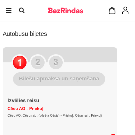
Autobusu biļetes
Biļešu apmaksa un saņemšana
Izvēlies reisu
Cēsu AO - Priekuļi
Cēsu AO, Cēsu raj. : (pilsēta Cēsis) - Priekuļi, Cēsu raj. : Priekuļi