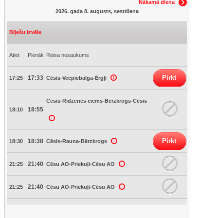
Nākamā diena
2026. gada 8. augusts, sestdiena
Biļešu izvēle
Atiet
Pienāk
Reisa nosaukums
Pirkt
17:33
17:25
Cēsis-Vecpiebalga-Ērgļi
Cēsis-Rīdzenes ciems-Bērzkrogs-Cēsis
18:55
18:10
Pirkt
18:38
18:30
Cēsis-Rauna-Bērzkrogs
21:40
21:25
Cēsu AO-Priekuļi-Cēsu AO
21:40
21:25
Cēsu AO-Priekuļi-Cēsu AO