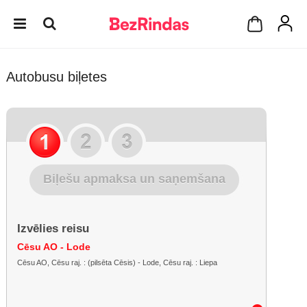
Autobusu biļetes
Biļešu apmaksa un saņemšana
Izvēlies reisu
Cēsu AO - Lode
Cēsu AO, Cēsu raj. : (pilsēta Cēsis) - Lode, Cēsu raj. : Liepa