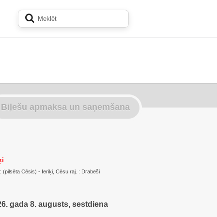
Biļešu apmaksa un saņemšana
ķi
(pilsēta Cēsis) - Ieriķi, Cēsu raj. : Drabeši
6. gada 8. augusts, sestdiena