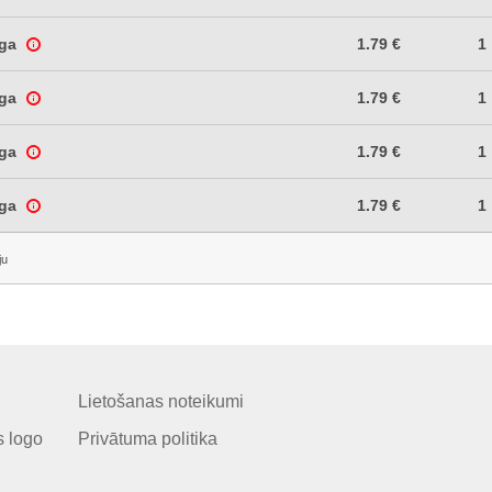
īga
1.79 €
1
īga
1.79 €
1
īga
1.79 €
1
īga
1.79 €
1
ju
Lietošanas noteikumi
 logo
Privātuma politika