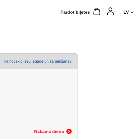
Pārdot biļetes
Kā notiek biļešu iegāde un saņemšana?
Nākamā diena