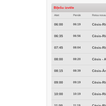
Biļešu izvēle
Atiet
Pienāk
Reisa nosa
06:00
Cēsis-R
06:19
06:35
Cēsis-R
06:56
07:45
Cēsis-R
08:04
08:00
Cēsis - 
08:20
08:15
Cēsis-Ār
08:39
09:00
Cēsis-R
09:19
10:00
Cēsis-R
10:19
11:00
Cēsis-R
11:19