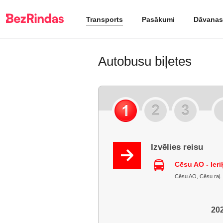
Transports
Pasākumi
Dāvanas
Autobusu biļetes
Izvēlies reisu
Cēsu AO - Ieri
Cēsu AO, Cēsu raj. : 
202