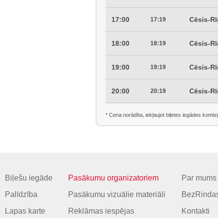
17:00
Cēsis-R
17:19
18:00
Cēsis-R
18:19
19:00
Cēsis-R
19:19
20:00
Cēsis-R
20:19
* Cena norādīta, iekļaujot biļetes iegādes komisi
Biļešu iegāde
Pasākumu organizatoriem
Par mums
Palīdzība
Pasākumu vizuālie materiāli
BezRindas
Lapas karte
Reklāmas iespējas
Kontakti