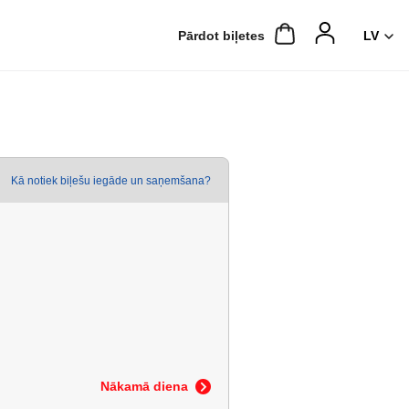
Pārdot biļetes
Kā notiek biļešu iegāde un saņemšana?
Nākamā diena