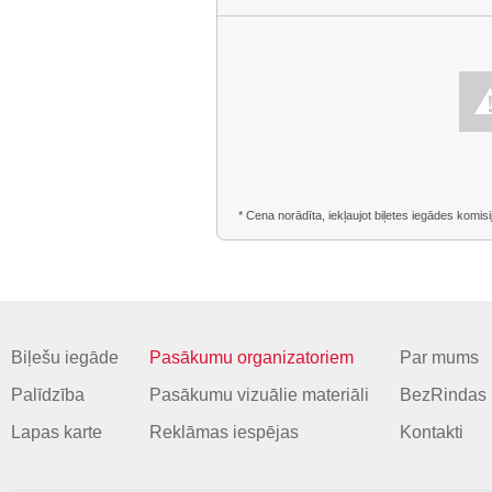
* Cena norādīta, iekļaujot biļetes iegādes komisi
Biļešu iegāde
Pasākumu organizatoriem
Par mums
Palīdzība
Pasākumu vizuālie materiāli
BezRindas 
Lapas karte
Reklāmas iespējas
Kontakti