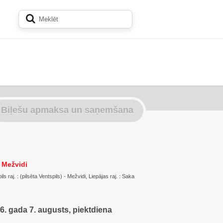
Biļešu apmaksa un saņemšana
 Mežvidi
ls raj. : (pilsēta Ventspils) - Mežvidi, Liepājas raj. : Saka
6. gada 7. augusts, piektdiena