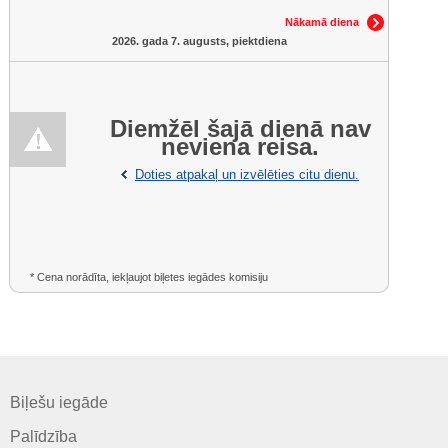
Nākamā diena
2026. gada 7. augusts, piektdiena
Diemžēl šajā dienā nav
neviena reisa.
Doties atpakaļ un izvēlēties citu dienu.
* Cena norādīta, iekļaujot biļetes iegādes komisiju
Biļešu iegāde
Palīdzība