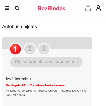
Autobusu biļetes
Biļešu apmaksa un saņemšana
Izvēlies reisu
Ventspils AO - Mazirbes tautas nams
Ventspils AO, Ventspils raj. : (pilsēta Ventspils) - Mazirbes tautas nams,
Talsu raj. : Kolka