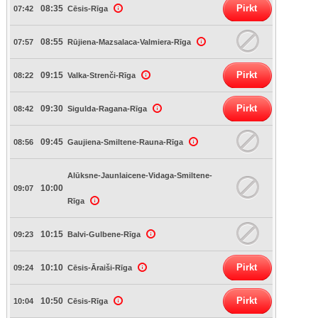
Pirkt
08:35
07:42
Cēsis-Rīga
08:55
07:57
Rūjiena-Mazsalaca-Valmiera-Rīga
Pirkt
09:15
08:22
Valka-Strenči-Rīga
Pirkt
09:30
08:42
Sigulda-Ragana-Rīga
09:45
08:56
Gaujiena-Smiltene-Rauna-Rīga
Alūksne-Jaunlaicene-Vidaga-Smiltene-
10:00
09:07
Rīga
10:15
09:23
Balvi-Gulbene-Rīga
Pirkt
10:10
09:24
Cēsis-Āraiši-Rīga
Pirkt
10:50
10:04
Cēsis-Rīga