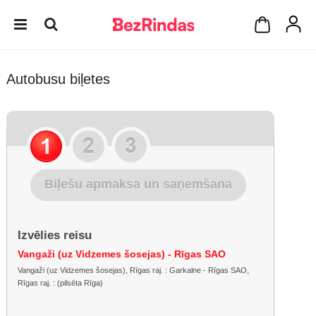
Autobusu biļetes
Biļešu apmaksa un saņemšana
Izvēlies reisu
Vangaži (uz Vidzemes šosejas) - Rīgas SAO
Vangaži (uz Vidzemes šosejas), Rīgas raj. : Garkalne - Rīgas SAO,
Rīgas raj. : (pilsēta Rīga)