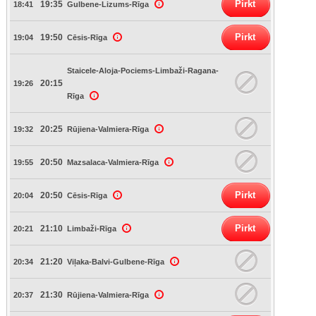
Pirkt
19:35
18:41
Gulbene-Lizums-Rīga
Pirkt
19:50
19:04
Cēsis-Rīga
Staicele-Aloja-Pociems-Limbaži-Ragana-
20:15
19:26
Rīga
20:25
19:32
Rūjiena-Valmiera-Rīga
20:50
19:55
Mazsalaca-Valmiera-Rīga
Pirkt
20:50
20:04
Cēsis-Rīga
Pirkt
21:10
20:21
Limbaži-Rīga
21:20
20:34
Viļaka-Balvi-Gulbene-Rīga
21:30
20:37
Rūjiena-Valmiera-Rīga