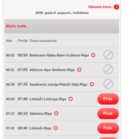
Nākamā diena
2026. gada 9. augusts, svētdiena
Biļešu izvēle
Atiet
Pienāk
Reisa nosaukums
06:50
06:01
Baltinava-Viļaka-Balvi-Gulbene-Rīga
07:05
06:11
Alūksne-Ape-Smiltene-Rīga
07:35
06:39
Saulkrastu stacija-Pabaži-Sēja-Rīga
Pirkt
07:40
06:50
Limbaži-Lēdurga-Rīga
Pirkt
08:15
07:17
Valmiera-Rīga
Pirkt
08:40
07:41
Limbaži-Rīga