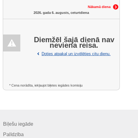
Nākamā diena
2026. gada 6. augusts, ceturtdiena
Diemžēl šajā dienā nav
neviena reisa.
Doties atpakaļ un izvēlēties citu dienu.
* Cena norādīta, iekļaujot biļetes iegādes komisiju
Biļešu iegāde
Palīdzība