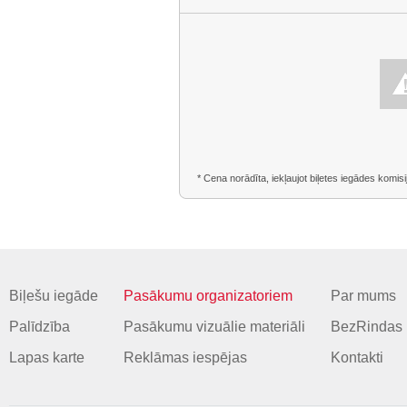
* Cena norādīta, iekļaujot biļetes iegādes komisi
Biļešu iegāde
Pasākumu organizatoriem
Par mums
Palīdzība
Pasākumu vizuālie materiāli
BezRindas 
Lapas karte
Reklāmas iespējas
Kontakti