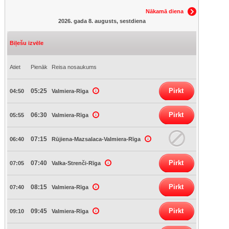
Nākamā diena
2026. gada 8. augusts, sestdiena
Biļešu izvēle
Atiet
Pienāk
Reisa nosaukums
Pirkt
05:25
04:50
Valmiera-Rīga
Pirkt
06:30
05:55
Valmiera-Rīga
07:15
06:40
Rūjiena-Mazsalaca-Valmiera-Rīga
Pirkt
07:40
07:05
Valka-Strenči-Rīga
Pirkt
08:15
07:40
Valmiera-Rīga
Pirkt
09:45
09:10
Valmiera-Rīga