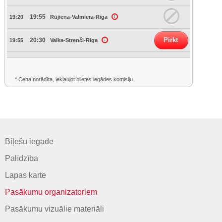
19:55
19:20
Rūjiena-Valmiera-Rīga
Pirkt
20:30
19:55
Valka-Strenči-Rīga
* Cena norādīta, iekļaujot biļetes iegādes komisiju
Biļešu iegāde
Palīdzība
Lapas karte
Pasākumu organizatoriem
Pasākumu vizuālie materiāli