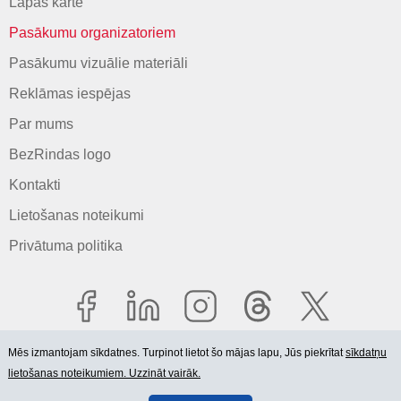
Lapas karte
Pasākumu organizatoriem
Pasākumu vizuālie materiāli
Reklāmas iespējas
Par mums
BezRindas logo
Kontakti
Lietošanas noteikumi
Privātuma politika
Mēs izmantojam sīkdatnes. Turpinot lietot šo mājas lapu, Jūs piekrītat
sīkdatņu
lietošanas noteikumiem. Uzzināt vairāk.
© 2006-2026 SIA "BEZRINDAS.LV".