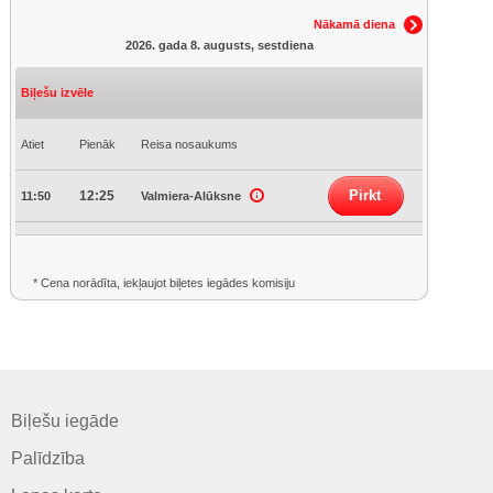
Nākamā diena
2026. gada 8. augusts, sestdiena
Biļešu izvēle
Atiet
Pienāk
Reisa nosaukums
Pirkt
12:25
11:50
Valmiera-Alūksne
* Cena norādīta, iekļaujot biļetes iegādes komisiju
Biļešu iegāde
Palīdzība